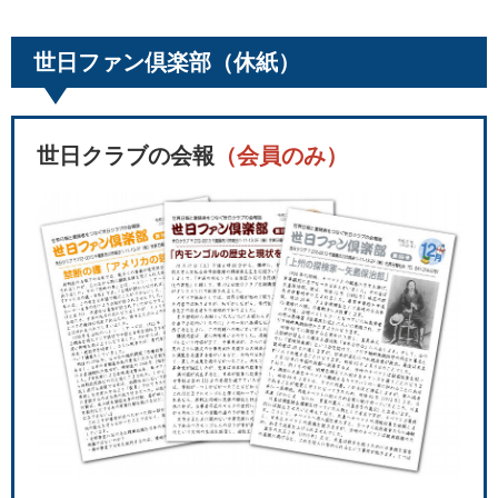
世日ファン倶楽部（休紙）
世日クラブの会報
（会員のみ）