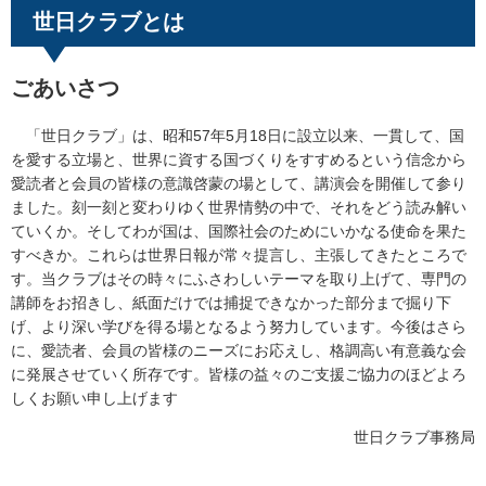
世日クラブとは
ごあいさつ
「世日クラブ」は、昭和57年5月18日に設立以来、一貫して、国
を愛する立場と、世界に資する国づくりをすすめるという信念から
愛読者と会員の皆様の意識啓蒙の場として、講演会を開催して参り
ました。刻一刻と変わりゆく世界情勢の中で、それをどう読み解い
ていくか。そしてわが国は、国際社会のためにいかなる使命を果た
すべきか。これらは世界日報が常々提言し、主張してきたところで
す。当クラブはその時々にふさわしいテーマを取り上げて、専門の
講師をお招きし、紙面だけでは捕捉できなかった部分まで掘り下
げ、より深い学びを得る場となるよう努力しています。今後はさら
に、愛読者、会員の皆様のニーズにお応えし、格調高い有意義な会
に発展させていく所存です。皆様の益々のご支援ご協力のほどよろ
しくお願い申し上げます
世日クラブ事務局